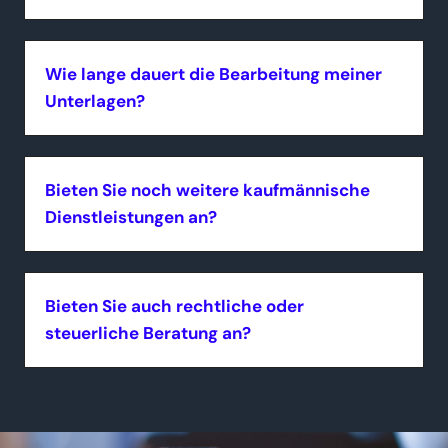
Wie lange dauert die Bearbeitung meiner
Unterlagen?
Bieten Sie noch weitere kaufmännische
Dienstleistungen an?
Bieten Sie auch rechtliche oder
steuerliche Beratung an?